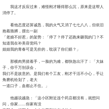
我这才反应过来，难怪刚才睡得那么沉，原来是这帮人
消停了。
看他态度还算诚恳，我的火气又消了七七八八，但依旧
抱着胳膊，摆出一副
「老娘不好惹」的架势：「停了？停了还跑来砸我的门？不
知道我在补美容觉吗？
姐姐我的青春可是无价的，耽误了你们赔？」
那横肉男搓着手，一脸的为难，都快急出汗了：「大妹
子，你千万别误会，
我们不是故意的。是我们有个工友，刚才干活不小心，手让
角磨机给划了，老大
一道口子，血都止不住。」
他越说越急：「这小区附近连个药店都没有，就想问
问，你家……你家有没