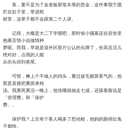
靠，要不是为了金老板那笔丰厚的赏金，这件事我宁愿
烂在肚子里，带进棺
材里，这辈子都不会跟第二个人讲。
记得，大概是大二下学期吧，那时候小骚慕还在宿舍里
抱着言情小说做情种
梦呢。而我，早就是道外区那片公认的头牌了，价高且活儿
绝对好，点我的人能
从街头排到巷尾。
可惜，摊上个不做人的鸡头，雁过拔毛都算客气的，他
那是直接把雁抓来炖
汤。我累死累活一晚上，他张嘴就抽走七成，还舔着脸说是
「管理费」和「保护
费」。
保护我？上次有个客人喝多了想动粗，他妈的跑得比兔
子都快。