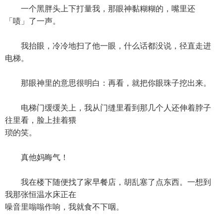
一个黑胖头上下打量我，那眼神黏糊糊的，嘴里还
「啧」了一声。
我抬眼，冷冷地扫了他一眼，什么话都没说，径直走进
电梯。
那眼神里的意思很明白：再看，就把你眼珠子挖出来。
电梯门缓缓关上，我从门缝里看到那几个人还伸着脖子
往里看，脸上挂着猥
琐的笑。
真他妈晦气！
我在楼下随便找了家早餐店，胡乱塞了点东西。一想到
我那张恒温水床正在
噪音里嗡嗡作响，我就食不下咽。