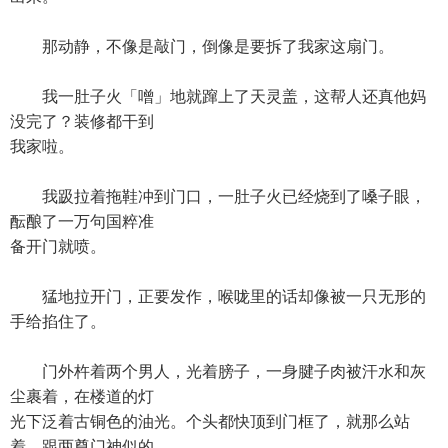
那动静，不像是敲门，倒像是要拆了我家这扇门。
我一肚子火「噌」地就蹿上了天灵盖，这帮人还真他妈
没完了？装修都干到
我家啦。
我趿拉着拖鞋冲到门口，一肚子火已经烧到了嗓子眼，
酝酿了一万句国粹准
备开门就喷。
猛地拉开门，正要发作，喉咙里的话却像被一只无形的
手给掐住了。
门外杵着两个男人，光着膀子，一身腱子肉被汗水和灰
尘裹着，在楼道的灯
光下泛着古铜色的油光。个头都快顶到门框了，就那么站
着，跟两尊门神似的。