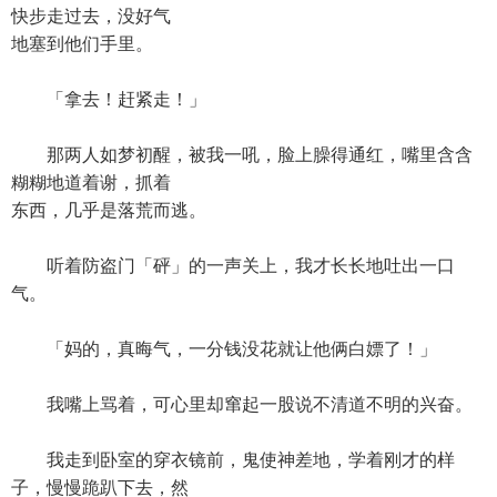
快步走过去，没好气
地塞到他们手里。
「拿去！赶紧走！」
那两人如梦初醒，被我一吼，脸上臊得通红，嘴里含含
糊糊地道着谢，抓着
东西，几乎是落荒而逃。
听着防盗门「砰」的一声关上，我才长长地吐出一口
气。
「妈的，真晦气，一分钱没花就让他俩白嫖了！」
我嘴上骂着，可心里却窜起一股说不清道不明的兴奋。
我走到卧室的穿衣镜前，鬼使神差地，学着刚才的样
子，慢慢跪趴下去，然