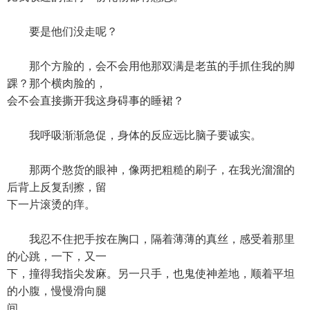
要是他们没走呢？
那个方脸的，会不会用他那双满是老茧的手抓住我的脚
踝？那个横肉脸的，
会不会直接撕开我这身碍事的睡裙？
我呼吸渐渐急促，身体的反应远比脑子要诚实。
那两个憨货的眼神，像两把粗糙的刷子，在我光溜溜的
后背上反复刮擦，留
下一片滚烫的痒。
我忍不住把手按在胸口，隔着薄薄的真丝，感受着那里
的心跳，一下，又一
下，撞得我指尖发麻。另一只手，也鬼使神差地，顺着平坦
的小腹，慢慢滑向腿
间。