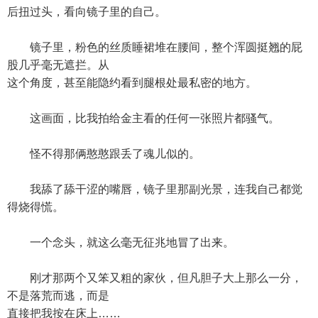
后扭过头，看向镜子里的自己。
镜子里，粉色的丝质睡裙堆在腰间，整个浑圆挺翘的屁
股几乎毫无遮拦。从
这个角度，甚至能隐约看到腿根处最私密的地方。
这画面，比我拍给金主看的任何一张照片都骚气。
怪不得那俩憨憨跟丢了魂儿似的。
我舔了舔干涩的嘴唇，镜子里那副光景，连我自己都觉
得烧得慌。
一个念头，就这么毫无征兆地冒了出来。
刚才那两个又笨又粗的家伙，但凡胆子大上那么一分，
不是落荒而逃，而是
直接把我按在床上……