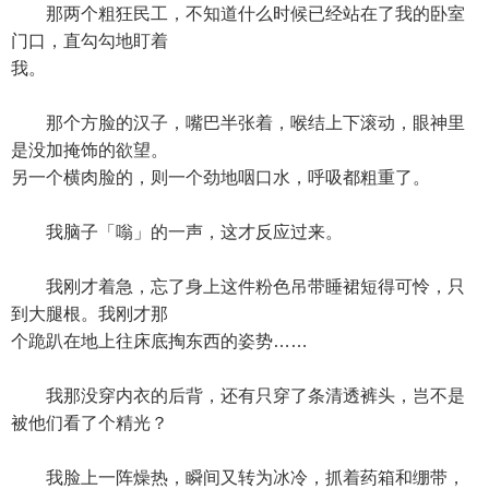
那两个粗狂民工，不知道什么时候已经站在了我的卧室
门口，直勾勾地盯着
我。
那个方脸的汉子，嘴巴半张着，喉结上下滚动，眼神里
是没加掩饰的欲望。
另一个横肉脸的，则一个劲地咽口水，呼吸都粗重了。
我脑子「嗡」的一声，这才反应过来。
我刚才着急，忘了身上这件粉色吊带睡裙短得可怜，只
到大腿根。我刚才那
个跪趴在地上往床底掏东西的姿势……
我那没穿内衣的后背，还有只穿了条清透裤头，岂不是
被他们看了个精光？
我脸上一阵燥热，瞬间又转为冰冷，抓着药箱和绷带，