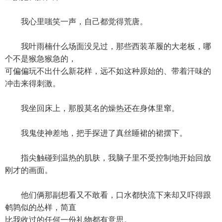
我心里嗤笑一声，自己都觉得荒唐。
我叶雨楠什么场面没见过，那些西装革履的大老板，哪
个不是猴急猴急的，
可偏偏玩不出什么新花样，远不如这种原始的、带着汗味的
冲击来得刺激。
我坐回床上，那股莫名的燥热还在身体里窜。
我鬼使神差地，把手探进了真丝睡裙的裙摆下。
指尖触碰到温热的肌肤，我脑子里不受控制地开始回放
刚才的画面。
他们俩那副想看又不敢看，口水都快流下来却又吓得跟
鹌鹑似的怂样，简直
比我收过的任何一份礼物都有意思。