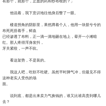
有那个，就那个，止血的药和纱布啥的？」
他说着，我下意识地往他身后瞥了一眼。
楼道拐角的阴影里，果然蹲着个人，他用一块脏兮兮的
布死死捂着手，鲜血
已经渗透了布料，正一滴一滴地砸在地上，晕开一小滩暗
红。那人疼得浑身发抖，
牙关紧咬，一声不吭。
看这架势，不是装的。
我这人吧，吃软不吃硬。虽然平时脾气冲，但最见不得
这种老实人受伤的场
面。
说到底，都是出来卖力气换钱的，谁又比谁高贵到哪儿
去？