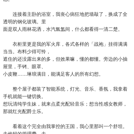
连接着主卧的浴室，我丧心病狂地把墙敲了，换成了全
透明的钢化玻璃。里
面是双人雨林花洒，水汽氤氲间，什么都看得一清二楚。
衣柜里更是我的军火库，各式各样的「战袍」挂得满满
当当。布料少得可怜，
遮住的还没露出来的多，但效果嘛，懂的都懂。旁边的小抽
屉里，手铐、眼罩、
小皮鞭……琳琅满目，能满足客人的所有幻想。
整个屋子都装了智能系统，灯光、音乐、香氛，我拿着
手机就能一键切换。
想玩清纯学生妹，就来点柔光配轻音乐；想当性感女教师，
那就红光配爵士乐。
看着这个完全由我掌控的王国，我心里那叫一个舒坦。
去他妈的管理费，去