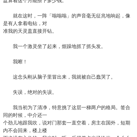
盘算着这个月能攒下多少钱。
就在这时，一阵「嗡嗡嗡」的声音毫无征兆地响起，像
是有人拿着电钻，对
准我的天灵盖直接开钻。
我一个激灵坐了起来，烦躁地抓了抓头发。
我嚓！
这念头刚从脑子里冒出来，我就被自己蠢哭了。
失误，绝对的失误。
我当初为了清净，特意挑了这层一梯两户的格局。签合
同的时候，中介还一
个劲儿地跟我吹，说对门那套一直空着，房主在国外，短期
内不会回来，楼上楼