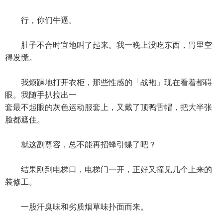
行，你们牛逼。
肚子不合时宜地叫了起来。我一晚上没吃东西，胃里空
得发慌。
我烦躁地打开衣柜，那些性感的「战袍」现在看着都碍
眼。我随手扒拉出一
套最不起眼的灰色运动服套上，又戴了顶鸭舌帽，把大半张
脸都遮住。
就这副尊容，总不能再招蜂引蝶了吧？
结果刚到电梯口，电梯门一开，正好又撞见几个上来的
装修工。
一股汗臭味和劣质烟草味扑面而来。