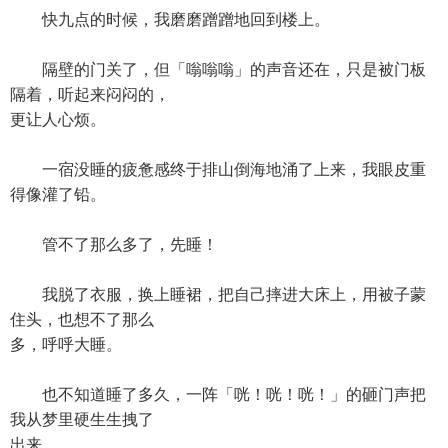
快九点的时候，我磨磨蹭蹭地回到楼上。
隔壁的门关了，但「嗡嗡嗡」的声音还在，只是被门板
隔着，听起来闷闷的，
更让人心烦。
一宿没睡的疲惫感终于排山倒海地涌了上来，我眼皮重
得像灌了铅。
管不了那么多了，先睡！
我脱了衣服，换上睡裙，把自己摔进大床上，用被子蒙
住头，也想不了那么
多，呼呼大睡。
也不知道睡了多久，一阵「咣！咣！咣！」的砸门声把
我从梦里硬生生拽了
出来。