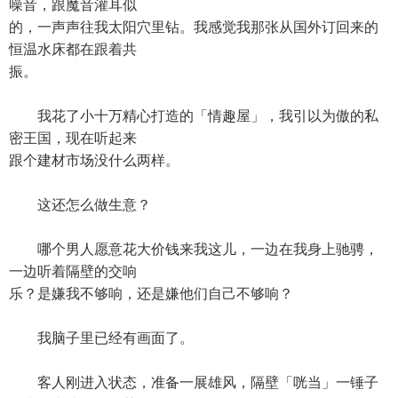
噪音，跟魔音灌耳似
的，一声声往我太阳穴里钻。我感觉我那张从国外订回来的
恒温水床都在跟着共
振。
我花了小十万精心打造的「情趣屋」，我引以为傲的私
密王国，现在听起来
跟个建材市场没什么两样。
这还怎么做生意？
哪个男人愿意花大价钱来我这儿，一边在我身上驰骋，
一边听着隔壁的交响
乐？是嫌我不够响，还是嫌他们自己不够响？
我脑子里已经有画面了。
客人刚进入状态，准备一展雄风，隔壁「咣当」一锤子