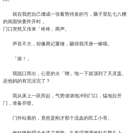
就在我把自己绷成一张蓄势待发的弓，脑子里乱七八糟
的画面快要炸开时，
门口突然又传来「咚咚」两声。
声音不大，却像两记重锤，砸得我浑身一哆嗦。
「操！」
我脱口而出，心里的火「噌」地一下就顶到了天灵盖。
还他妈的有完没完了？
我从床上一跃而起，气势汹汹地冲到门口，猛地拉开
门，准备开喷。
门外站着的，竟然是刚才那个流血的民工小哥。
他好像刚用冷水洗了把脸，头发湿漉漉地贴在额头上，