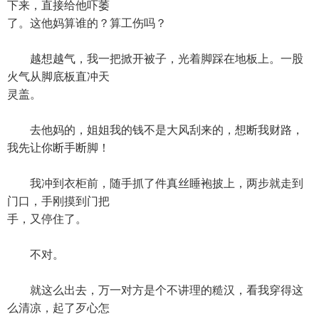
下来，直接给他吓萎
了。这他妈算谁的？算工伤吗？
越想越气，我一把掀开被子，光着脚踩在地板上。一股
火气从脚底板直冲天
灵盖。
去他妈的，姐姐我的钱不是大风刮来的，想断我财路，
我先让你断手断脚！
我冲到衣柜前，随手抓了件真丝睡袍披上，两步就走到
门口，手刚摸到门把
手，又停住了。
不对。
就这么出去，万一对方是个不讲理的糙汉，看我穿得这
么清凉，起了歹心怎