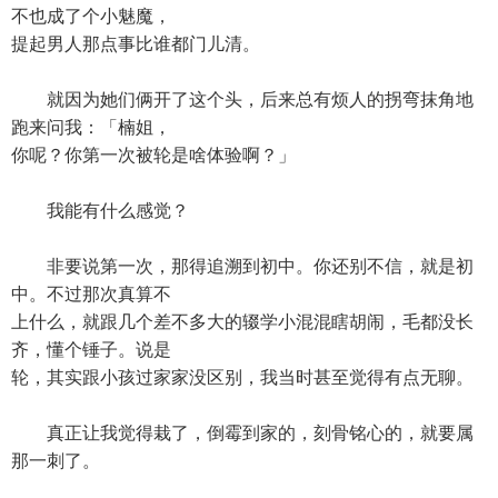
不也成了个小魅魔，
提起男人那点事比谁都门儿清。
就因为她们俩开了这个头，后来总有烦人的拐弯抹角地
跑来问我：「楠姐，
你呢？你第一次被轮是啥体验啊？」
我能有什么感觉？
非要说第一次，那得追溯到初中。你还别不信，就是初
中。不过那次真算不
上什么，就跟几个差不多大的辍学小混混瞎胡闹，毛都没长
齐，懂个锤子。说是
轮，其实跟小孩过家家没区别，我当时甚至觉得有点无聊。
真正让我觉得栽了，倒霉到家的，刻骨铭心的，就要属
那一刺了。