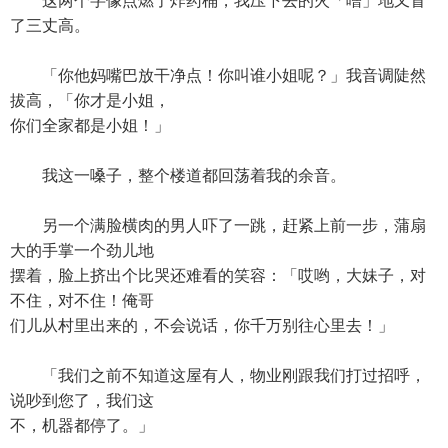
这两个字像点燃了炸药桶，我压下去的火「噌」地又冒
了三丈高。
「你他妈嘴巴放干净点！你叫谁小姐呢？」我音调陡然
拔高，「你才是小姐，
你们全家都是小姐！」
我这一嗓子，整个楼道都回荡着我的余音。
另一个满脸横肉的男人吓了一跳，赶紧上前一步，蒲扇
大的手掌一个劲儿地
摆着，脸上挤出个比哭还难看的笑容：「哎哟，大妹子，对
不住，对不住！俺哥
们儿从村里出来的，不会说话，你千万别往心里去！」
「我们之前不知道这屋有人，物业刚跟我们打过招呼，
说吵到您了，我们这
不，机器都停了。」