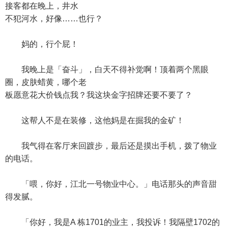
接客都在晚上，井水
不犯河水，好像……也行？
妈的，行个屁！
我晚上是「奋斗」，白天不得补觉啊！顶着两个黑眼
圈，皮肤蜡黄，哪个老
板愿意花大价钱点我？我这块金字招牌还要不要了？
这帮人不是在装修，这他妈是在掘我的金矿！
我气得在客厅来回踱步，最后还是摸出手机，拨了物业
的电话。
「喂，你好，江北一号物业中心。」电话那头的声音甜
得发腻。
「你好，我是A 栋1701的业主，我投诉！我隔壁1702的