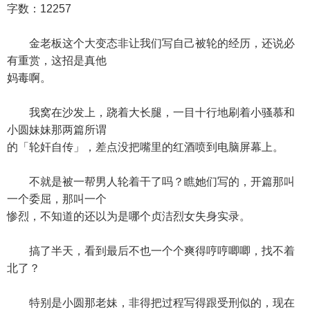
字数：12257
金老板这个大变态非让我们写自己被轮的经历，还说必
有重赏，这招是真他
妈毒啊。
我窝在沙发上，跷着大长腿，一目十行地刷着小骚慕和
小圆妹妹那两篇所谓
的「轮奸自传」，差点没把嘴里的红酒喷到电脑屏幕上。
不就是被一帮男人轮着干了吗？瞧她们写的，开篇那叫
一个委屈，那叫一个
惨烈，不知道的还以为是哪个贞洁烈女失身实录。
搞了半天，看到最后不也一个个爽得哼哼唧唧，找不着
北了？
特别是小圆那老妹，非得把过程写得跟受刑似的，现在