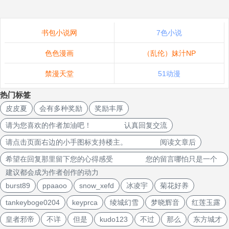
书包小说网
7色小说
色色漫画
（乱伦）妹汁NP
禁漫天堂
51动漫
热门标签
皮皮夏
会有多种奖励
奖励丰厚
请为您喜欢的作者加油吧！ 认真回复交流
请点击页面右边的小手图标支持楼主。 阅读文章后
希望在回复那里留下您的心得感受 您的留言哪怕只是一个
建议都会成为作者创作的动力
burst89
ppaaoo
snow_xefd
冰凌宇
菊花好养
tankeyboge0204
keyprca
绫城幻雪
梦晓辉音
红莲玉露
皇者邪帝
不详
但是
kudo123
不过
那么
东方城才