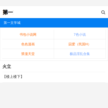
第一文学城
书包小说网
7色小说
色色漫画
囚爱（民国H）
禁漫天堂
极品淫乱合集
火立
【楼上楼下】