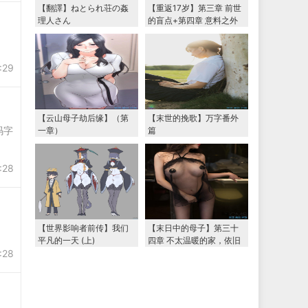
【翻譯】ねとられ荘の姦
【重返17岁】第三章 前世
理人さん
的盲点+第四章 意料之外
的相认+番外篇（本文为女
主第一视角，两万字更
新）
:29
【云山母子劫后缘】（第
【末世的挽歌】万字番外
码字
一章）
篇
:28
【世界影响者前传】我们
【末日中的母子】第三十
平凡的一天 (上)
四章 不太温暖的家，依旧
:28
温暖的妈妈（下） 两万字
大更新