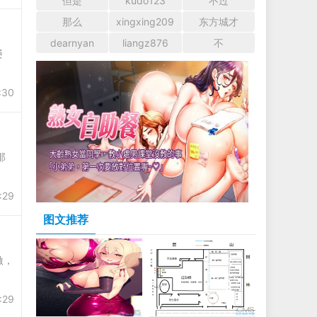
但是
kudo123
不过
那么
xingxing209
东方城才
dearnyan
liangz876
不
屡
:30
那
:29
图文推荐
激，
:29