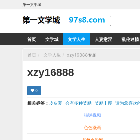
第一文学城
首页
文学城
文学人生
人妻意淫
乱伦迷情
首页
文学人生
xzy16888
专题
xzy16888
0
相关标签：
皮皮夏
会有多种奖励
奖励丰厚
请为您喜
希望在回复那里留下您的心得感受 您的留言哪怕只
猫咪视频
色色漫画
书包小说网