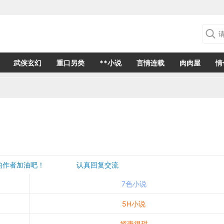
武侠玄幻
重口另类
**小说
言情连载
肉肉屋
情
欢的作者加油吧！ 认真回复交流
是一个建议都会成为作者创作的动力
7色小说
5H小说
娇妻很甜