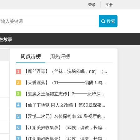
登录
注册
搜索
色故事
周点击榜
周热评榜
【魔丝淫毒】（丝袜，洗脑催眠，ntr）（24）（我不想）
【天香淫落】（11——————陷阱！勾结的警局调教（下））
【魅魔女王淫媚立志传】3———恶堕深渊的开端
【仙子下地狱 同人文改编 】第69章深夜窥淫戏 交心与交性(二)(纯爱+各种情趣玩法)
【淫悦二次元】名侦探柯南 26.警视厅的隐藏淫娃
【江湖美妇收集录】（武侠，调教，长篇）（6）（师娘篇）
【江湖美妇收集录】（武侠，调教，长篇）（13）（下山历练篇）