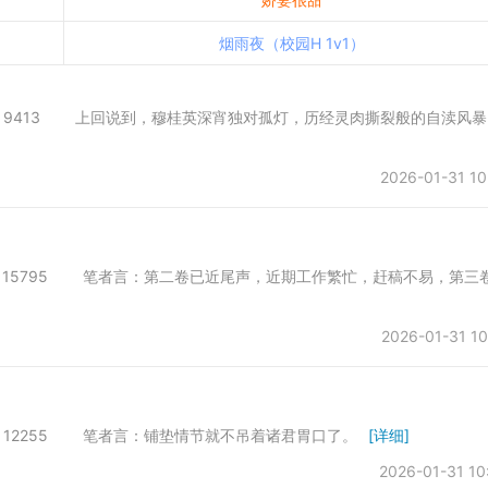
烟雨夜（校园H 1v1）
会所 字数：9413 上回说到，穆桂英深宵独对孤灯，历经灵肉撕裂般的自渎风
2026-01-31 10
会所 字数：15795 笔者言：第二卷已近尾声，近期工作繁忙，赶稿不易，第三
2026-01-31 10
所 字数：12255 笔者言：铺垫情节就不吊着诸君胃口了。
[详细]
2026-01-31 10