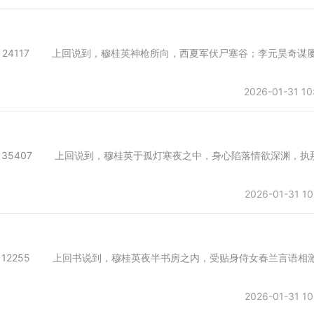
会所 字数：24117 上回说到，穆桂英神枪所向，西夏军伏尸塞谷；李元昊奇谋
2026-01-31 10
会所 字数：35407 上回说到，穆桂英于孤灯寒夜之中，身心陷落情欲深渊，执
2026-01-31 10
会所 字数：12255 上回书说到，穆桂英夜半书房之内，受贴身侍女春兰言语相
2026-01-31 10