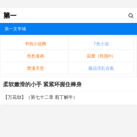
第一文学城
书包小说网
7色小说
色色漫画
囚爱（民国H）
禁漫天堂
极品淫乱合集
柔软嫩滑的小手 紧紧环握住棒身
【万花劫】（第七十二章 庖丁解牛）