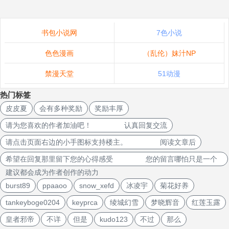
书包小说网
7色小说
色色漫画
（乱伦）妹汁NP
禁漫天堂
51动漫
热门标签
皮皮夏
会有多种奖励
奖励丰厚
请为您喜欢的作者加油吧！ 认真回复交流
请点击页面右边的小手图标支持楼主。 阅读文章后
希望在回复那里留下您的心得感受 您的留言哪怕只是一个
建议都会成为作者创作的动力
burst89
ppaaoo
snow_xefd
冰凌宇
菊花好养
tankeyboge0204
keyprca
绫城幻雪
梦晓辉音
红莲玉露
皇者邪帝
不详
但是
kudo123
不过
那么